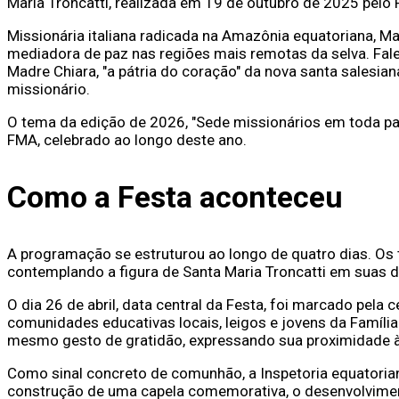
Maria Troncatti, realizada em 19 de outubro de 2025 pelo 
Missionária italiana radicada na Amazônia equatoriana, Ma
mediadora de paz nas regiões mais remotas da selva. Fale
Madre Chiara, "a pátria do coração" da nova santa salesi
missionário.
O tema da edição de 2026, "Sede missionários em toda pa
FMA, celebrado ao longo deste ano.
Como a Festa aconteceu
A programação se estruturou ao longo de quatro dias. Os 
contemplando a figura de Santa Maria Troncatti em suas d
O dia 26 de abril, data central da Festa, foi marcado pela
comunidades educativas locais, leigos e jovens da Famíli
mesmo gesto de gratidão, expressando sua proximidade à
Como sinal concreto de comunhão, a Inspetoria equatoria
construção de uma capela comemorativa, o desenvolviment