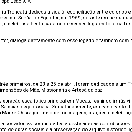
Papa Leão XIV.
ria Troncatti dedicou a vida à reconciliação entre colonos
ceu em Sucúa, no Equador, em 1969, durante um acidente aér
ana, e celebrar a Festa justamente nesses lugares foi uma 
rte", dialoga diretamente com esse legado e também com o 
três primeiros, de 23 a 25 de abril, foram dedicados a um 
imensões de Mãe, Missionária e Artesã da paz.
 celebração eucarística principal em Macas, reunindo irmãs 
a Salesiana equatoriana. Simultaneamente, em cada canto d
 Madre Chiara por meio de mensagens, orações e celebraçõ
na convidou as comunidades a destinar suas contribuições 
o de obras sociais e a preservação do arquivo histórico l