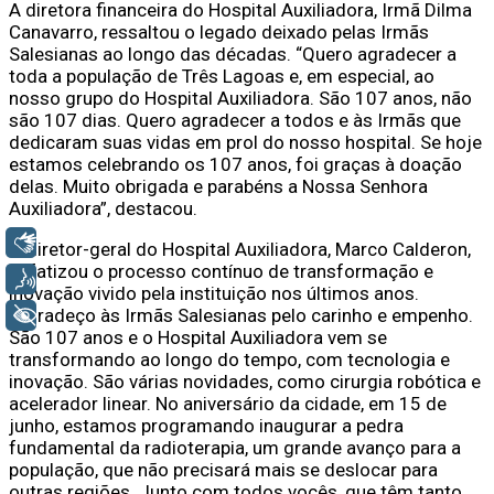
A diretora financeira do Hospital Auxiliadora, Irmã Dilma
Canavarro, ressaltou o legado deixado pelas Irmãs
Salesianas ao longo das décadas. “Quero agradecer a
toda a população de Três Lagoas e, em especial, ao
nosso grupo do Hospital Auxiliadora. São 107 anos, não
são 107 dias. Quero agradecer a todos e às Irmãs que
dedicaram suas vidas em prol do nosso hospital. Se hoje
estamos celebrando os 107 anos, foi graças à doação
delas. Muito obrigada e parabéns a Nossa Senhora
Auxiliadora”, destacou.
Libras
O diretor-geral do Hospital Auxiliadora, Marco Calderon,
enfatizou o processo contínuo de transformação e
Voz
inovação vivido pela instituição nos últimos anos.
“Agradeço às Irmãs Salesianas pelo carinho e empenho.
+ Acessibilidade
São 107 anos e o Hospital Auxiliadora vem se
transformando ao longo do tempo, com tecnologia e
inovação. São várias novidades, como cirurgia robótica e
acelerador linear. No aniversário da cidade, em 15 de
junho, estamos programando inaugurar a pedra
fundamental da radioterapia, um grande avanço para a
população, que não precisará mais se deslocar para
outras regiões. Junto com todos vocês, que têm tanto