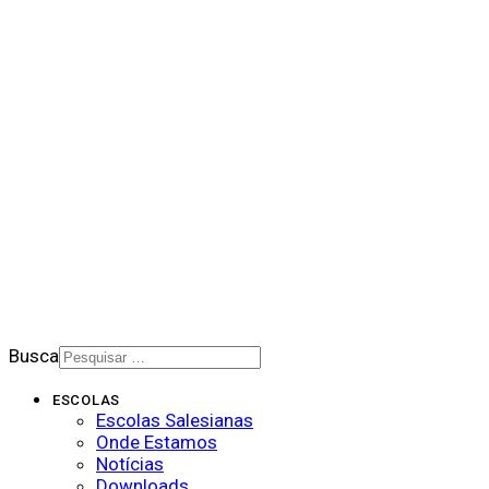
QUEM SOMOS NÓS
BALANÇO SOCIAL
NOTÍCIAS
DOWNLOADS
PORTAL DE PRIVACIDADE
BOLETIM SALESIANO
SUPORTE
CONTATO
2026 © Rede Salesiana Brasil
Busca
ESCOLAS
Escolas Salesianas
Onde Estamos
Notícias
Downloads