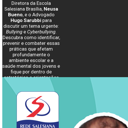
Diretora da Escola
Salesiana Brasília,
Neusa
Bueno
, e o Advogado
Hugo Sarubbi
para
discutir um tema urgente:
Bullying
e
Cyberbullying
.
Descubra como identificar,
prevenir e combater essas
práticas que afetam
profundamente o
ambiente escolar e a
saúde mental dos jovens e
fique por dentro de
estratégias e orientações
essenciais!
Ouça o episódio no
Spotify ou assista no
Youtube
: