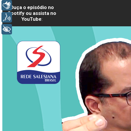
Libras
Ouça o episódio no
Spotify ou assista no
Voz
YouTube
:
+ Acessibilidade