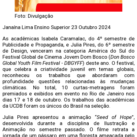
Foto: Divulgação
Janaína Lima
Ensino Superior
23 Outubro 2024
As acadêmicas Isabela Caramalac, do 4º semestre de
Publicidade e Propaganda, e Julia Pires, do 6º semestre
de Design, venceram na categoria América do Sul do
Festival Global de Cinema Jovem Dom Bosco (
Don Bosco
Global Youth Film Festival - DBGYFF
) deste ano. O festival,
que celebra a criatividade juvenil em temas globais,
reconheceu os trabalhos que abordaram com
profundidade questões relacionadas às mudanças
climáticas. No total, 10 curtas-metragens foram
premiados e exibidos em evento no Rio de Janeiro nos
dias 17 e 18 de outubro. Os trabalhos das acadêmicas
da UCDB foram os únicos do Brasil na seleção.
Julia Pires apresentou a animação “
Seed of Hope
”,
desenvolvida durante a disciplina de Ilustração e
Animação no semestre passado. O filme retrata a
jornada de um pássaro em uma floresta ameaçada pelo