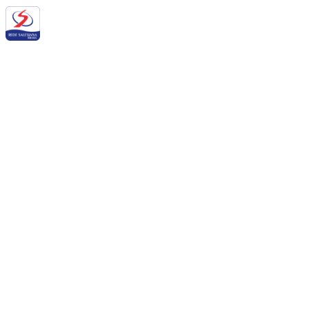
Siga a RSB nas redes sociais:
QUEM SOMOS NÓS
BALANÇO SOCIAL
NOTÍCIAS
DOWNLOADS
PORTAL DE PRIVACIDADE
BOLETIM SALESIANO
SUPORTE
CONTATO