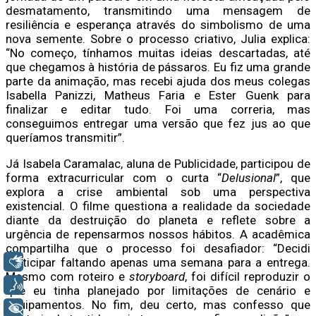
desmatamento, transmitindo uma mensagem de
resiliência e esperança através do simbolismo de uma
nova semente. Sobre o processo criativo, Julia explica:
“No começo, tínhamos muitas ideias descartadas, até
que chegamos à história de pássaros. Eu fiz uma grande
parte da animação, mas recebi ajuda dos meus colegas
Isabella Panizzi, Matheus Faria e Ester Guenk para
finalizar e editar tudo. Foi uma correria, mas
conseguimos entregar uma versão que fez jus ao que
queríamos transmitir”.
Já Isabela Caramalac, aluna de Publicidade, participou de
forma extracurricular com o curta “
Delusional
”, que
explora a crise ambiental sob uma perspectiva
existencial. O filme questiona a realidade da sociedade
diante da destruição do planeta e reflete sobre a
urgência de repensarmos nossos hábitos. A acadêmica
compartilha que o processo foi desafiador: “Decidi
participar faltando apenas uma semana para a entrega.
Libras
Mesmo com roteiro e
storyboard
, foi difícil reproduzir o
Voz
que eu tinha planejado por limitações de cenário e
equipamentos. No fim, deu certo, mas confesso que
+ Acessibilidade