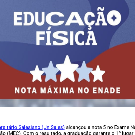
rsitário Salesiano (UniSales)
alcançou a nota 5 no Exame N
o (MEC). Com o resultado, a graduação garante o 1º lugar e