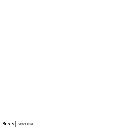
QUEM SOMOS NÓS
BALANÇO SOCIAL
NOTÍCIAS
DOWNLOADS
PORTAL DE PRIVACIDADE
BOLETIM SALESIANO
SUPORTE
CONTATO
2026 © Rede Salesiana Brasil
Busca