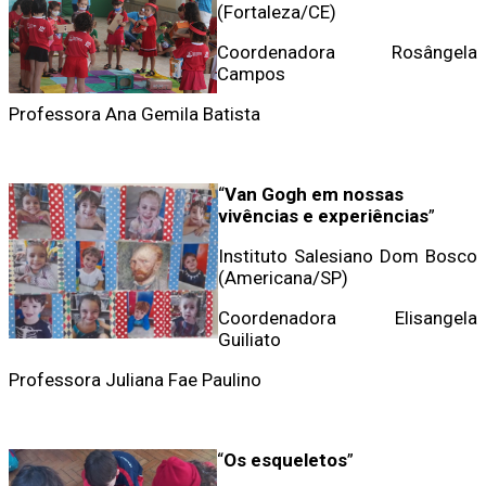
(Fortaleza/CE)
Coordenadora Rosângela
Campos
Professora Ana Gemila Batista
“
Van Gogh em nossas
vivências e experiências
”
Instituto Salesiano Dom Bosco
(Americana/SP)
Coordenadora Elisangela
Guiliato
Professora Juliana Fae Paulino
“
Os esqueletos
”