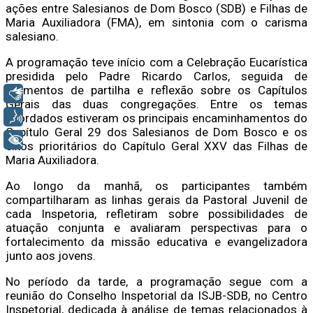
ações entre Salesianos de Dom Bosco (SDB) e Filhas de
Maria Auxiliadora (FMA), em sintonia com o carisma
salesiano.
A programação teve início com a Celebração Eucarística
presidida pelo Padre Ricardo Carlos, seguida de
momentos de partilha e reflexão sobre os Capítulos
Libras
Gerais das duas congregações. Entre os temas
Voz
abordados estiveram os principais encaminhamentos do
Capítulo Geral 29 dos Salesianos de Dom Bosco e os
+ Acessibilidade
eixos prioritários do Capítulo Geral XXV das Filhas de
Maria Auxiliadora.
Ao longo da manhã, os participantes também
compartilharam as linhas gerais da Pastoral Juvenil de
cada Inspetoria, refletiram sobre possibilidades de
atuação conjunta e avaliaram perspectivas para o
fortalecimento da missão educativa e evangelizadora
junto aos jovens.
No período da tarde, a programação segue com a
reunião do Conselho Inspetorial da ISJB-SDB, no Centro
Inspetorial, dedicada à análise de temas relacionados à