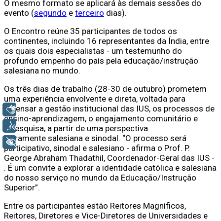
O mesmo formato se aplicará às demais sessões do
evento (
segundo
e
terceiro
dias).
O Encontro reúne 35 participantes de todos os
continentes, incluindo 16 representantes da Índia, entre
os quais dois especialistas - um testemunho do
profundo empenho do país pela educação/instrução
salesiana no mundo.
Os três dias de trabalho (28-30 de outubro) prometem
uma experiência envolvente e direta, voltada para
repensar a gestão institucional das IUS, os processos de
Libras
ensino-aprendizagem, o engajamento comunitário e
Voz
a pesquisa, a partir de uma perspectiva
claramente salesiana e sinodal. “O processo será
+ Acessibilidade
participativo, sinodal e salesiano - afirma o Prof. P.
George Abraham Thadathil, Coordenador-Geral das IUS -
. É um convite a explorar a identidade católica e salesiana
do nosso serviço no mundo da Educação/Instrução
Superior”.
Entre os participantes estão Reitores Magníficos,
Reitores, Diretores e Vice-Diretores de Universidades e