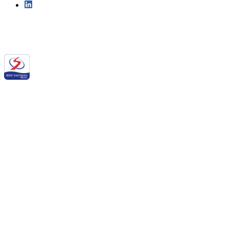
Siga a RSB nas redes sociais:
QUEM SOMOS NÓS
BALANÇO SOCIAL
NOTÍCIAS
DOWNLOADS
PORTAL DE PRIVACIDADE