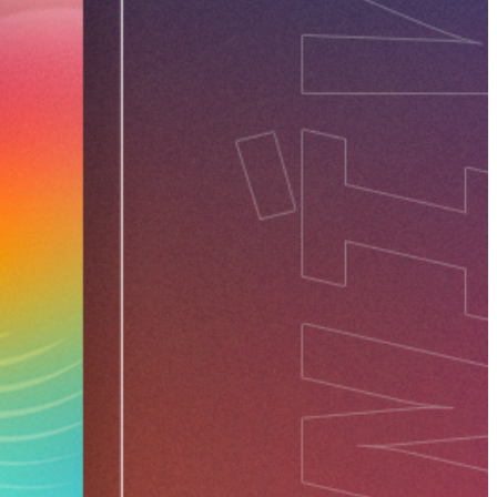
ceu justamente para o aniversário do Instituto, porém, para uma homenagem
sse cenário, a comunicação deixa de ser compreendida apenas como uma
vivenciado pelas FMA da casa. O amor que elas me ensinaram a ter pela vida
stão institucional, contribuindo para fortalecer vínculos, proteger a
nal e, por isso, até hoje considero essa casa como o berço da minha
visíveis a identidade e o propósito das organizações. Para Eduardo Schmitz,
para além das distâncias, gostaria que ela chegasse ao coração daqueles
ro também significa fortalecer o atendimento às escolas e ampliar a
isma como eu também senti. Âmbito da Comunicação: Por fim, qual a
e tem mais significado para você? Por quê? Lucas Nistler: Acho que a
de de Escolas. É também uma grande oportunidade de troca de experiências,
, quando a vida consagrada passa de simplesmente ter uma missão para ser
o católico e, acima de tudo, de atualização dos conhecimentos que
o, o olhar, o ouvir… tudo isso eram as Salesianas e tudo isso era a missão.
r daquilo que Dom Bosco já queria - «um monumento vivo» - para nossa Mãe
diálogo, o ANEC Summit possibilitou à Rede Salesiana Brasil ampliar
de Maria por seu Filho e pelos pequenos está vivo e é testemunhado
ivas para o desenvolvimento da comunicação institucional. A experiência
coração ao Instituto por todo o carinho e pela contribuição no meu
a exige mais do que presença nos diferentes canais. É necessário
Nossa Senhora Aparecida
putação institucional e, sobretudo, traduzir para a sociedade aquilo que
ção que evangeliza, forma integralmente e contribui para a transformação
reafirma, assim, o compromisso da Rede Salesiana Brasil com uma
pósito, capaz de dialogar com os desafios do presente sem perder de vista
 e de Madre Mazzarello. Mais do que dois dias de formação, o ANEC Summit
hecimentos e perspectivas para fortalecer uma missão que também se
 e gerar impacto na vida das pessoas.