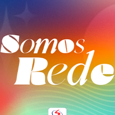
diário das Irmãs [salesianas] que lá estavam. A música nas
estratégica, integrada e coerente com sua identidade. Ne
interna na qual eu queria retratar aquilo que eu via sendo 
área operacional e passa a ocupar um papel estratégico na ge
salesiana foi um dos motivadores da minha escolha vocacio
reputação, dialogar com diferentes públicos e tornar mais 
vocação. Gostaria que ela chegasse a muitos lugares, mas 
representante da Inspetoria São Pio X, participar do encont
que a escutarem e assim possam sentir a beleza desse car
capacidade de atuação estratégica da Inspetoria. “É uma busca estratégica por fortalecer o atendimento à rede de escolas da
frase/expressão da música «Filhas de Maria Auxiliadora» qu
Inspetoria, enquanto olhar do Centro Inspetorial para a Re
expressão é «ter no rosto um sorriso por ser essa missão»
de aproximação com outras redes educacionais do segment
a própria missão. Neste ponto eu via que a presença, a oraçã
precisamos ter ao longo da caminhada profissional.” Conexões que fortalecem a educação salesiana Ao reunir profissionais de
Eu me inspirei nessa frase que compõe a música para fala
diferentes Inspetorias em um mesmo espaço de formação e 
Auxiliadora, e acredito muito que a representação do amor 
conexões, compartilhar práticas e conhecer novas perspect
diariamente pelas Filhas de Maria Auxiliadora. Agradeço de 
reforça a compreensão de que comunicar a missão salesian
processo de discernimento vocacional. Fonte: Inspetoria 
compreender os públicos, fortalecer vínculos, proteger a re
está no centro da proposta educativa salesiana: uma educa
da realidade. A participação das Inspetorias no encontro 
comunicação profissional, integrada e alinhada ao seu pro
a identidade construída a partir do carisma de Dom Bosco
deixou para a comunicação salesiana novas conexões, con
realiza pela capacidade de comunicar, estabelecer relações