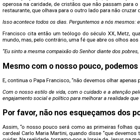
operosa na caridade, de cristãos que não passam para o
restaurante, que olhava para o outro lado para não cruzar
Isso acontece todos os dias.
Perguntemos a nós mesmos: eu 
Francisco cita então um teólogo do século XX, Metz, qua
mundo, mas, pelo contrário, uma fé que abre os olhos aos
“Eu sinto a mesma compaixão do Senhor diante dos pobres, 
Mesmo com o nosso pouco, podemos m
E, continua o Papa Francisco, “não devemos olhar apenas
Com o nosso estilo de vida, com o cuidado e a atenção pe
engajamento social e político para melhorar a realidade que 
Por favor, não nos esqueçamos dos p
Assim, “o nosso pouco será como as primeiras folhas qu
cardeal Carlo Maria Martini, quando disse “que devemos 
cuidar. Na realidade, tornamo-nos a Igreja de Jesus na m