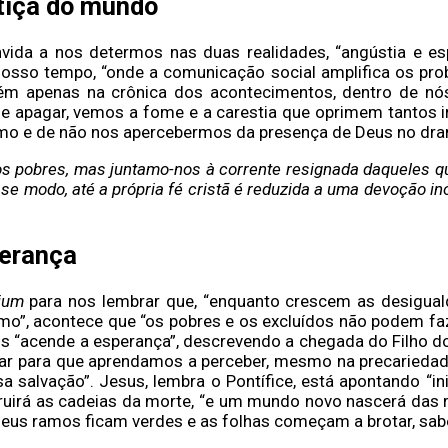
stiça do mundo
nvida a nos determos nas duas realidades, “angústia e e
nosso tempo, “onde a comunicação social amplifica os pro
detém apenas na crônica dos acontecimentos, dentro de nó
e apagar, vemos a fome e a carestia que oprimem tantos i
imo e de não nos apercebermos da presença de Deus no dra
dos pobres, mas juntamo-nos à corrente resignada daqueles 
se modo, até a própria fé cristã é reduzida a uma devoção i
perança
dium
para nos lembrar que, “enquanto crescem as desigual
umo”, acontece que “os pobres e os excluídos não podem faz
us “acende a esperança”, descrevendo a chegada do Filho d
olhar para que aprendamos a perceber, mesmo na precaried
 salvação”. Jesus, lembra o Pontífice, está apontando “in
uirá as cadeias da morte, “e um mundo novo nascerá das ru
eus ramos ficam verdes e as folhas começam a brotar, sabei