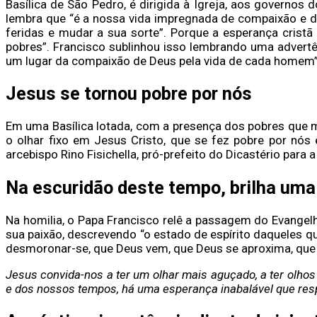
Basílica de São Pedro, é dirigida à Igreja, aos governos
lembra que “é a nossa vida impregnada de compaixão e de
feridas e mudar a sua sorte”. Porque a esperança crist
pobres”. Francisco sublinhou isso lembrando uma advertên
um lugar da compaixão de Deus pela vida de cada homem”
Jesus se tornou pobre por nós
Em uma Basílica lotada, com a presença dos pobres que m
o olhar fixo em Jesus Cristo, que se fez pobre por nós
arcebispo Rino Fisichella, pró-prefeito do Dicastério para 
Na escuridão deste tempo, brilha uma
Na homilia, o Papa Francisco relê a passagem do Evangel
sua paixão, descrevendo “o estado de espírito daqueles 
desmoronar-se, que Deus vem, que Deus se aproxima, que 
Jesus convida-nos a ter um olhar mais aguçado, a ter olho
e dos nossos tempos, há uma esperança inabalável que res