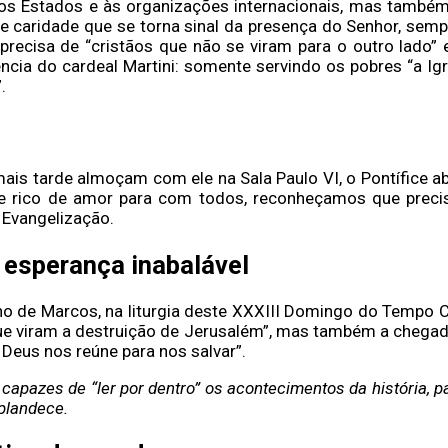
 dos Estados e às organizações internacionais, mas também
 caridade que se torna sinal da presença do Senhor, sempr
ã precisa de “cristãos que não se viram para o outro lad
cia do cardeal Martini: somente servindo os pobres “a Igre
.
ais tarde almoçam com ele na Sala Paulo VI, o Pontífice ab
 e rico de amor para com todos, reconheçamos que precis
a Evangelização.
 esperança inabalável
ho de Marcos, na liturgia deste XXXIII Domingo do Tempo 
que viram a destruição de Jerusalém”, mas também a chega
Deus nos reúne para nos salvar”.
s capazes de “ler por dentro” os acontecimentos da história,
plandece.