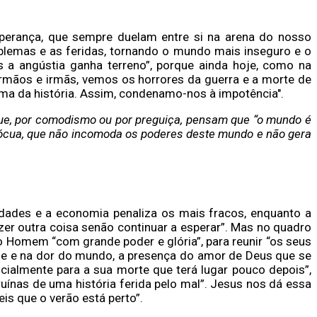
sperança, que sempre duelam entre si na arena do nosso
blemas e as feridas, tornando o mundo mais inseguro e o
s a angústia ganha terreno”, porque ainda hoje, como na
rmãos e irmãs, vemos os horrores da guerra e a morte de
ma da história. Assim, condenamo-nos à impotência".
que, por comodismo ou por preguiça, pensam que “o mundo é
nócua, que não incomoda os poderes deste mundo e não gera
dades e a economia penaliza os mais fracos, enquanto a
er outra coisa senão continuar a esperar”. Mas no quadro
o Homem “com grande poder e glória”, para reunir “os seus
ade e na dor do mundo, a presença do amor de Deus que se
icialmente para a sua morte que terá lugar pouco depois”,
ínas de uma história ferida pelo mal”. Jesus nos dá essa
s que o verão está perto”.