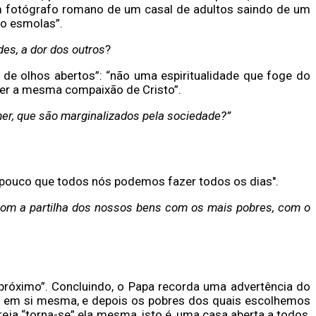
um fotógrafo romano de um casal de adultos saindo de um
do esmolas”.
es, a dor dos outros
?
 de olhos abertos”: “não uma espiritualidade que foge do
cer a mesma compaixão de Cristo”.
er, que são marginalizados pela sociedade?”
 pouco que todos nós podemos fazer todos os dias".
 com a partilha dos nossos bens com os mais pobres, com o
próximo”. Concluindo, o Papa recorda uma advertência do
ida em si mesma, e depois os pobres dos quais escolhemos
ja “torna-se” ela mesma, isto é, uma casa aberta a todos,