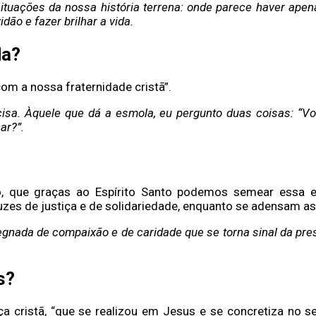
ções da nossa história terrena: onde parece haver apenas
dão e fazer brilhar a vida.
da?
 com a nossa fraternidade cristã”.
isa.
Àquele que dá a esmola, eu pergunto duas coisas: “
ar?”.
co, que graças ao Espírito Santo podemos semear essa 
zes de justiça e de solidariedade, enquanto se adensam 
regnada de compaixão e de caridade que se torna sinal da pr
s?
 cristã, “que se realizou em Jesus e se concretiza no 