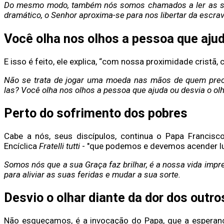
Do mesmo modo, também nós somos chamados a ler as situa
dramático, o Senhor aproxima-se para nos libertar da escravi
Você olha nos olhos a pessoa que aju
E isso é feito, ele explica, “com nossa proximidade cristã,
Não se trata de jogar uma moeda nas mãos de quem prec
las?
Você olha nos olhos a pessoa que ajuda ou desvia o olh
Perto do sofrimento dos pobres
Cabe a nós, seus discípulos, continua o Papa Francis
Encíclica
Fratelli tutti
- "que podemos e devemos acender lu
Somos nós que a sua Graça faz brilhar, é a nossa vida imp
para aliviar as suas feridas e mudar a sua sorte.
Desvio o olhar diante da dor dos outro
Não esqueçamos, é a invocação do Papa, que a esperança