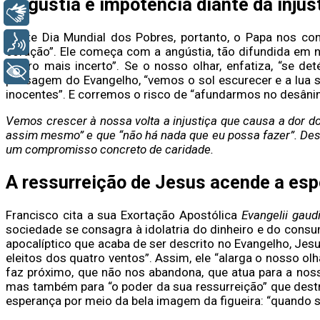
Angústia e impotência diante da inju
Libras
Neste Dia Mundial dos Pobres, portanto, o Papa nos co
Voz
coração”. Ele começa com a angústia, tão difundida em 
futuro mais incerto”. Se o nosso olhar, enfatiza, “se 
+ Acessibilidade
passagem do Evangelho, “vemos o sol escurecer e a lua s
inocentes”. E corremos o risco de “afundarmos no desân
Vemos crescer à nossa volta a injustiça que causa a dor 
assim mesmo” e que “não há nada que eu possa fazer”. Des
um compromisso concreto de caridade.
A ressurreição de Jesus acende a es
Francisco cita a sua Exortação Apostólica
Evangelii gau
sociedade se consagra à idolatria do dinheiro e do cons
apocalíptico que acaba de ser descrito no Evangelho, Jes
eleitos dos quatro ventos”. Assim, ele “alarga o nosso 
faz próximo, que não nos abandona, que atua para a nossa
mas também para “o poder da sua ressurreição” que destr
esperança por meio da bela imagem da figueira: “quando s