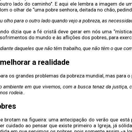
 outro lado do caminho". E aqui ele lembra a imagem de 
 dom o olhar de “uma pobre senhora, deitada no chão, pedin
olho para o outro lado quando vejo a pobreza, as necessidad
ndo dizia que a fé cristã deve gerar em nós uma “mística
 sofrimentos do mundo e às aflições dos pobres, para exer
diante daqueles que não têm trabalho, que não têm o que com
elhorar a realidade
 para os grandes problemas da pobreza mundial, mas para o
lo ambiente em que vivemos, com a busca tenaz da justiça,
nos rodeia..
obres
e brotam na figueira: uma antecipação do verão que está 
ter cuidado ao pensar que existe primeiro a Igreja, já sól
edida em que servimos os pobres, pois somente assim «a Igre