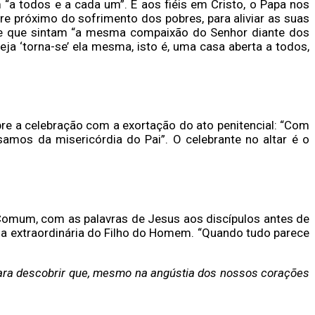
 “a todos e a cada um”. E aos fiéis em Cristo, o Papa nos
e próximo do sofrimento dos pobres, para aliviar as suas
o” e que sintam “a mesma compaixão do Senhor diante dos
ja ‘torna-se’ ela mesma, isto é, uma casa aberta a todos,
re a celebração com a exortação do ato penitencial: “Com
amos da misericórdia do Pai”. O celebrante no altar é o
Comum, com as palavras de Jesus aos discípulos antes de
da extraordinária do Filho do Homem. “Quando tudo parece
 para descobrir que, mesmo na angústia dos nossos corações