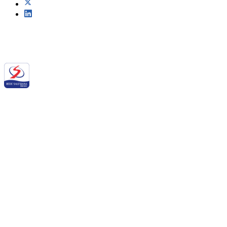
Siga a RSB nas redes sociais:
QUEM SOMOS NÓS
BALANÇO SOCIAL
NOTÍCIAS
DOWNLOADS
PORTAL DE PRIVACIDADE