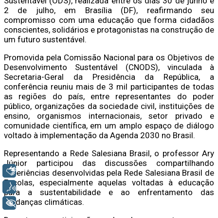
Sustentável (ODS), realizada entre os dias 30 de junho e
2 de julho, em Brasília (DF), reafirmando seu
compromisso com uma educação que forma cidadãos
conscientes, solidários e protagonistas na construção de
um futuro sustentável.
Promovida pela Comissão Nacional para os Objetivos de
Desenvolvimento Sustentável (CNODS), vinculada à
Secretaria-Geral da Presidência da República, a
conferência reuniu mais de 3 mil participantes de todas
as regiões do país, entre representantes do poder
público, organizações da sociedade civil, instituições de
ensino, organismos internacionais, setor privado e
comunidade científica, em um amplo espaço de diálogo
voltado à implementação da Agenda 2030 no Brasil.
Representando a Rede Salesiana Brasil, o professor Ary
Júnior participou das discussões compartilhando
Libras
experiências desenvolvidas pela Rede Salesiana Brasil de
Escolas, especialmente aquelas voltadas à educação
Voz
para a sustentabilidade e ao enfrentamento das
mudanças climáticas.
+ Acessibilidade