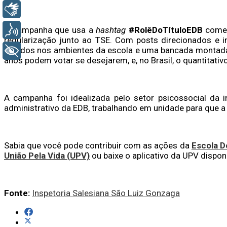
Libras
A campanha que usa a
hashtag
#RolêDoTítuloEDB
começo
Voz
regularização junto ao TSE. Com posts direcionados e in
colados nos ambientes da escola e uma bancada montada ao
+ Acessibilidade
anos podem votar se desejarem, e, no Brasil, o quantitati
A campanha foi idealizada pelo setor psicossocial da i
administrativo da EDB, trabalhando em unidade para que a
Sabia que você pode contribuir com as ações da
Escola 
União Pela Vida (UPV)
ou baixe o aplicativo da UPV dispon
Fonte:
Inspetoria Salesiana São Luiz Gonzaga