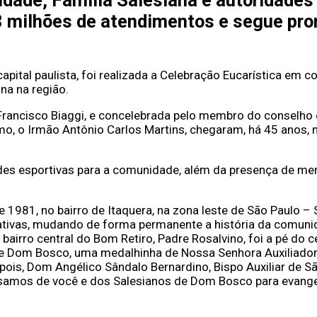
ade, Família Salesiana e autoridades l
 2,8 milhões de atendimentos e segue p
a capital paulista, foi realizada a Celebração Eucarística 
na na região.
s Francisco Biaggi, e concelebrada pelo membro do conselho
, o Irmão Antônio Carlos Martins, chegaram, há 45 anos, na
des esportivas para a comunidade, além da presença de mem
 1981, no bairro de Itaquera, na zona leste de São Paulo – 
cativas, mudando de forma permanente a história da comunid
 bairro central do Bom Retiro, Padre Rosalvino, foi a pé do c
de Dom Bosco, uma medalhinha de Nossa Senhora Auxiliadora 
pois, Dom Angélico Sândalo Bernardino, Bispo Auxiliar de São
cisamos de você e dos Salesianos de Dom Bosco para evange