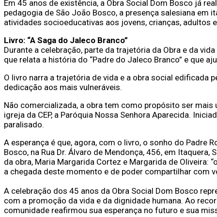
Em 45 anos de existência, a Obra Social Dom Bosco já rea
pedagogia de São João Bosco, a presença salesiana em it
atividades socioeducativas aos jovens, crianças, adultos e
Livro: “A Saga do Jaleco Branco”
Durante a celebração, parte da trajetória da Obra e da v
que relata a história do “Padre do Jaleco Branco” e que aju
O livro narra a trajetória de vida e a obra social edificad
dedicação aos mais vulneráveis.
Não comercializada, a obra tem como propósito ser mais u
igreja da CEP, a Paróquia Nossa Senhora Aparecida. Inicia
paralisado.
A esperança é que, agora, com o livro, o sonho do Padre Ro
Bosco, na Rua Dr. Álvaro de Mendonça, 456, em Itaquera,
da obra, Maria Margarida Cortez e Margarida de Oliveira:
a chegada deste momento e de poder compartilhar com vo
A celebração dos 45 anos da Obra Social Dom Bosco re
com a promoção da vida e da dignidade humana. Ao record
comunidade reafirmou sua esperança no futuro e sua miss