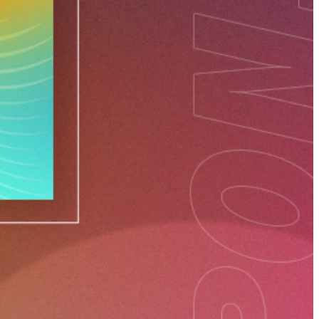
s entre as diferentes Presenças: “O convívio que o evento proporcionou
as Obras. Às vezes, achamos que nós, localmente, temos desafios que são
dos estão passando ou já passaram. Isso gera um aprendizado conjunto e
s mesmos desafios que nós. Por isso, é tão importante estarmos todos
Regional fortaleceu a comunhão, a corresponsabilidade e o trabalho em
o Santo. Inspiradas pelo legado de Dom Bosco e Madre Mazzarello, as
r, promover direitos e contribuir para a construção de uma sociedade mais
icação da Inspetoria Madre Mazzarello-BMM.