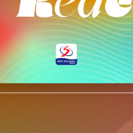
como a convivência possibilitou reconhecer desafios comun
nos faz entender um pouco sobre as dificuldades das outr
só nossos, mas, na verdade, são situações pelas quais to
nos permite perceber que o outro pode estar enfrentando o
juntos.” Mais do que um momento de formação, o Encontro 
rede entre as Obras Sociais do Rio de Janeiro e do Espírit
Presenças renovaram o compromisso de educar e evangeliza
justa, fraterna e cheia de esperança. Por Equipe de Comun