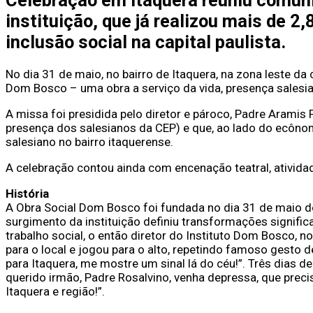
Celebração em Itaquera reuniu comunid
instituição, que já realizou mais de
inclusão social na capital paulista.
No dia 31 de maio, no bairro de Itaquera, na zona leste d
Dom Bosco – uma obra a serviço da vida, presença salesia
A missa foi presidida pelo diretor e pároco, Padre Arami
presença dos salesianos da CEP) e que, ao lado do ecônomo
salesiano no bairro itaquerense.
A celebração contou ainda com encenação teatral, ativida
História
A Obra Social Dom Bosco foi fundada no dia 31 de maio de
surgimento da instituição definiu transformações signifi
trabalho social, o então diretor do Instituto Dom Bosco, no
para o local e jogou para o alto, repetindo famoso gesto 
para Itaquera, me mostre um sinal lá do céu!”. Três dias de
querido irmão, Padre Rosalvino, venha depressa, que pre
Itaquera e região!”.