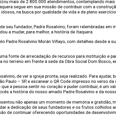
lizou mais de 2.800.000 atendimentos, contemplando mais d
aquera segue em sua missão de contribuir com a construção
 idosos, na busca por qualidade de vida e de pleno exercíci
ida de seu fundador, Padre Rosalvino, foram relembradas em 
dou a mudar, para melhor, a história de Itaquera.
a pelo Padre Rosalvino Morán Viñayo, com detalhes desde a su
ma fonte de arrecadação de recursos para instituição e pa
da no terreno em frente à sede da Obra Social Dom Bosco, e
salvino, de ver a igreja pronta, seja realizado. Para ajudar,
 São Paulo – SP, e escanear o QR Code impresso no verso d
 “o que a pessoa sentir no coração e puder contribuir, é u
cês a história do nosso amado Padre Rosalvino e da nossa
presentou não apenas um momento de memória e gratidão,
ar a dedicação de seus fundadores e os frutos colhidos a
ão de continuar oferecendo oportunidades de desenvolvimen