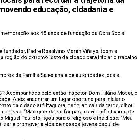
ocais para recordar a trajetória da
romovendo educação, cidadania e
em comemoração aos 45 anos de fundação da Obra Social
 e fundador, Padre Rosalvino Morán Viñayo, (com a
 região do extremo leste da cidade para iniciar o trabalho
bros da Família Salesiana e de autoridades locais.
SP. Acompanhada pelo então inspetor, Dom Hilário Moser, o
ade. Após encontrar um lugar oportuno para iniciar o
entro da cidade até Itaquera, onde, ao cair da tarde, olhou
e disse: “Mãe querida, se for para eu vir definitivamente
 Miguel Paulista, ligou para o religioso e lhe disse: “Meu
lizar e promover a vida de nossos jovens daqui de