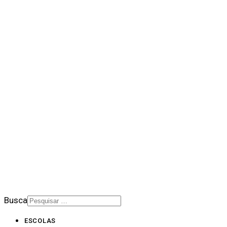
QUEM SOMOS NÓS
BALANÇO SOCIAL
NOTÍCIAS
DOWNLOADS
PORTAL DE PRIVACIDADE
BOLETIM SALESIANO
SUPORTE
CONTATO
2026 © Rede Salesiana Brasil
Busca
ESCOLAS