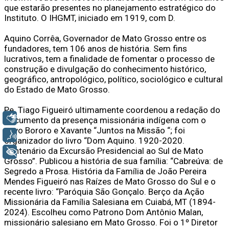
que estarão presentes no planejamento estratégico do
Instituto. O IHGMT, iniciado em 1919, com D.
Aquino Corrêa, Governador de Mato Grosso entre os
fundadores, tem 106 anos de história. Sem fins
lucrativos, tem a finalidade de fomentar o processo de
construção e divulgação do conhecimento histórico,
geográfico, antropológico, político, sociológico e cultural
do Estado de Mato Grosso.
Pe. Tiago Figueiró ultimamente coordenou a redação do
Libras
documento da presença missionária indígena com o
povo Bororo e Xavante “Juntos na Missão “; foi
Voz
organizador do livro “Dom Aquino. 1920-2020.
Centenário da Excursão Presidencial ao Sul de Mato
+ Acessibilidade
Grosso”. Publicou a história de sua família: “Cabreúva: de
Segredo a Prosa. História da Família de João Pereira
Mendes Figueiró nas Raízes de Mato Grosso do Sul e o
recente livro: “Paróquia São Gonçalo. Berço da Ação
Missionária da Família Salesiana em Cuiabá, MT (1894-
2024). Escolheu como Patrono Dom Antônio Malan,
missionário salesiano em Mato Grosso. Foi o 1º Diretor