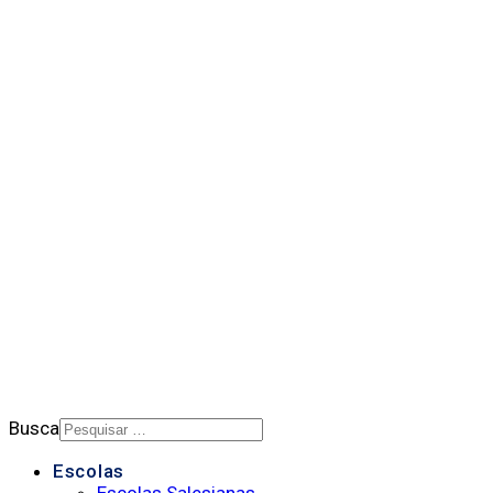
QUEM SOMOS NÓS
BALANÇO SOCIAL
NOTÍCIAS
DOWNLOADS
PORTAL DE PRIVACIDADE
BOLETIM SALESIANO
SUPORTE
CONTATO
Busca
Escolas