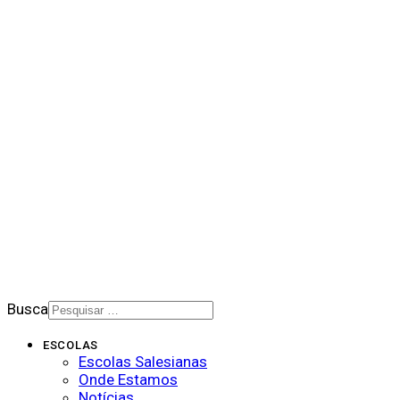
QUEM SOMOS NÓS
BALANÇO SOCIAL
NOTÍCIAS
DOWNLOADS
PORTAL DE PRIVACIDADE
BOLETIM SALESIANO
SUPORTE
CONTATO
2026 © Rede Salesiana Brasil
Busca
ESCOLAS
Escolas Salesianas
Onde Estamos
Notícias