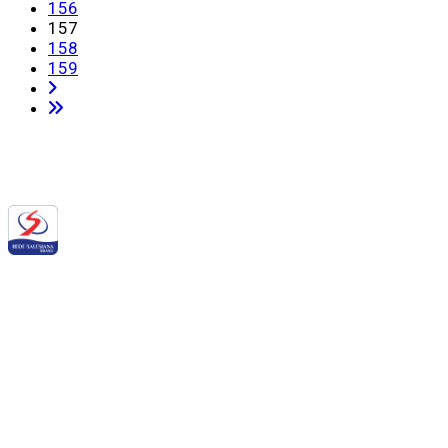
156
157
158
159
Siga a RSB nas redes sociais:
QUEM SOMOS NÓS
BALANÇO SOCIAL