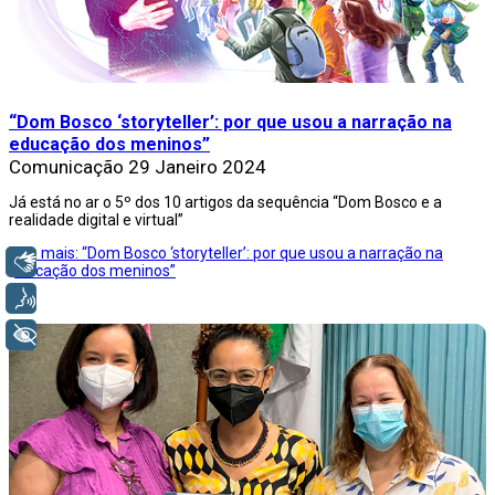
“Dom Bosco ‘storyteller’: por que usou a narração na
educação dos meninos”
Comunicação
29 Janeiro 2024
Já está no ar o 5º dos 10 artigos da sequência “Dom Bosco e a
realidade digital e virtual”
Leia mais: “Dom Bosco ‘storyteller’: por que usou a narração na
Libras
educação dos meninos”
Voz
+ Acessibilidade