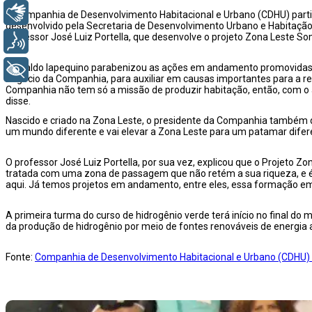
Libras
A Companhia de Desenvolvimento Habitacional e Urbano (CDHU) partici
desenvolvido pela Secretaria de Desenvolvimento Urbano e Habitação 
professor José Luiz Portella, que desenvolve o projeto Zona Leste S
Voz
Reinaldo Iapequino parabenizou as ações em andamento promovidas p
+ Acessibilidade
negócio da Companhia, para auxiliar em causas importantes para a r
Companhia não tem só a missão de produzir habitação, então, com o 
disse.
Nascido e criado na Zona Leste, o presidente da Companhia também de
um mundo diferente e vai elevar a Zona Leste para um patamar difere
O professor José Luiz Portella, por sua vez, explicou que o Projeto
tratada com uma zona de passagem que não retém a sua riqueza, e é
aqui. Já temos projetos em andamento, entre eles, essa formação em 
A primeira turma do curso de hidrogênio verde terá início no final 
da produção de hidrogênio por meio de fontes renováveis de energia
Fonte:
Companhia de Desenvolvimento Habitacional e Urbano (CDHU)