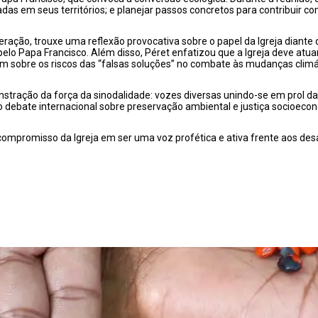
adas em seus territórios; e planejar passos concretos para contribuir c
eração, trouxe uma reflexão provocativa sobre o papel da Igreja diante
 pelo Papa Francisco. Além disso, Péret enfatizou que a Igreja deve
ém sobre os riscos das “falsas soluções” no combate às mudanças climá
ração da força da sinodalidade: vozes diversas unindo-se em prol d
o debate internacional sobre preservação ambiental e justiça socioeco
compromisso da Igreja em ser uma voz profética e ativa frente aos de