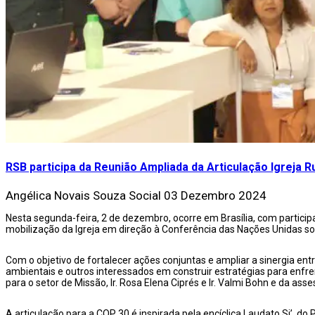
RSB participa da Reunião Ampliada da Articulação Igreja 
Angélica Novais Souza
Social
03 Dezembro 2024
Nesta segunda-feira, 2 de dezembro, ocorre em Brasília, com particip
mobilização da Igreja em direção à Conferência das Nações Unidas 
Com o objetivo de fortalecer ações conjuntas e ampliar a sinergia entr
ambientais e outros interessados em construir estratégias para enfren
para o setor de Missão, Ir. Rosa Elena Ciprés e Ir. Valmi Bohn e da as
A articulação para a COP 30 é inspirada pela encíclica Laudato Si’, do