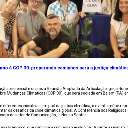
Rumo à COP 30: preparando caminhos para a justiça climátic
ação presencial e online, a Reunião Ampliada da Articulação Igreja Rum
sobre Mudanças Climáticas (COP 30), que será sediada em Belém (PA) e
e diferentes iniciativas em prol da justiça climática, o evento reúne r
tar os desafios da crise climática global. A Conferência dos Religioso
sessora do setor de Comunicação, Ir. Neusa Santos.
 Papa Francisco, que convoca à conversão ecológica. Durante a reunião, o