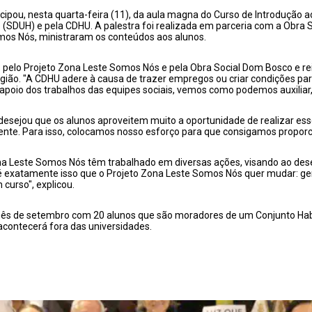
pou, nesta quarta-feira (11), da aula magna do Curso de Introdução ao
(SDUH) e pela CDHU. A palestra foi realizada em parceria com a Obra S
omos Nós, ministraram os conteúdos aos alunos.
elo Projeto Zona Leste Somos Nós e pela Obra Social Dom Bosco e rei
egião. "A CDHU adere à causa de trazer empregos ou criar condições pa
apoio dos trabalhos das equipes sociais, vemos como podemos auxiliar
sejou que os alunos aproveitem muito a oportunidade de realizar esse
nte. Para isso, colocamos nosso esforço para que consigamos proporcio
 Zona Leste Somos Nós têm trabalhado em diversas ações, visando ao des
 exatamente isso que o Projeto Zona Leste Somos Nós quer mudar: ge
curso", explicou.
do mês de setembro com 20 alunos que são moradores de um Conjunto Ha
 acontecerá fora das universidades.