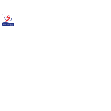
Siga a RSB nas redes sociais:
QUEM SOMOS NÓS
BALANÇO SOCIAL
NOTÍCIAS
DOWNLOADS
PORTAL DE PRIVACIDADE
BOLETIM SALESIANO
SUPORTE
CONTATO