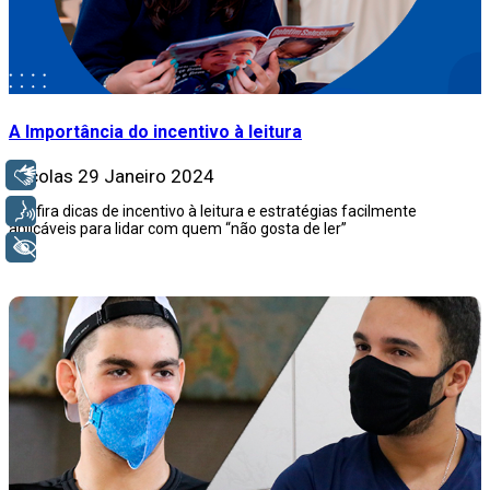
A Importância do incentivo à leitura
Libras
Escolas
29 Janeiro 2024
Voz
Confira dicas de incentivo à leitura e estratégias facilmente
aplicáveis para lidar com quem “não gosta de ler”
+ Acessibilidade