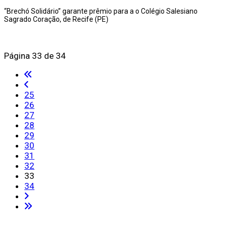
“Brechó Solidário” garante prêmio para a o Colégio Salesiano
Sagrado Coração, de Recife (PE)
Página 33 de 34
25
26
27
28
29
30
31
32
33
34