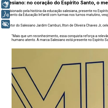
Salesiano: no coração do Espírito Santo, o m
Libras
Impulsionado pela história da educação salesiana, presente no Espírit
Voz
segmento da Educação Infantil com turmas nos turnos matutino, vesper
+ Acessibilidade
O diretor do Salesiano Jardim Camburi, Ilton de Oliveira Chaves Jr, ce
"Mais que um reconhecimento, essa conquista reforça a relevâ
humano atento. A marca Salesiano está presente no Espírito San