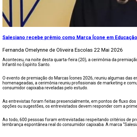
Salesiano recebe prêmio como Marca Ícone em Educação In
Fernanda Omelynne de Oliveira
Escolas
22 Mai 2026
Aconteceu, na noite desta quarta-feira (20), a cerimônia da premia
Infantil no Espírito Santo.
O evento de premiação do Marcas Ícones 2026, reuniu algumas das 
homenageadas, a cerimônia reuniu profissionais de marketing e comu
consumidor capixaba reveladas pelo estudo.
As entrevistas foram feitas presencialmente, em pontos de fluxo dos q
opções ou sugestões, os entrevistados devem responder com a pri
Ao todo, 600 pessoas foram entrevistadas respeitando critérios de prop
lembrança espontânea real do consumidor capixaba. A marca “Salesia